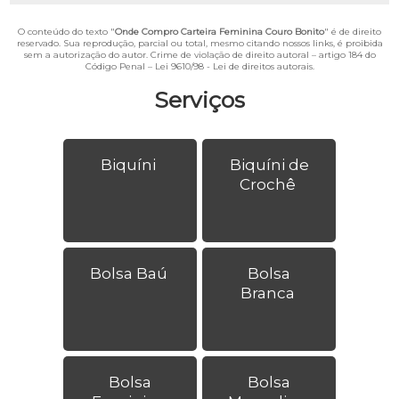
O conteúdo do texto "
Onde Compro Carteira Feminina Couro Bonito
" é de direito
reservado. Sua reprodução, parcial ou total, mesmo citando nossos links, é proibida
sem a autorização do autor. Crime de violação de direito autoral – artigo 184 do
Código Penal –
Lei 9610/98 - Lei de direitos autorais
.
Serviços
Biquíni
Biquíni de
Crochê
Bolsa Baú
Bolsa
Branca
Bolsa
Bolsa