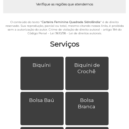
Verifique as regiões que atendemos
O conteúdo do texto "
Carteira Feminina Quadrada Sidrolândia
" é de direito
reservado. Sua reprodução, parcial ou total, mesmo citando nossos links, é proibida
sem a autorização do autor. Crime de violação de direito autoral – artigo 184 do
Código Penal –
Lei 9610/98 - Lei de direitos autorais
.
Serviços
Biquíni
Biquíni de
Crochê
Bolsa Baú
Bolsa
Branca