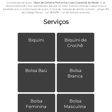
O conteúdo do texto "
Valor de Carteira Feminina Luxo Guarantã do Norte
" é de
direito reservado. Sua reprodução, parcial ou total, mesmo citando nossos links, é
proibida sem a autorização do autor. Crime de violação de direito autoral – artigo 184
do Código Penal –
Lei 9610/98 - Lei de direitos autorais
.
Serviços
Biquíni
Biquíni de
Crochê
Bolsa Baú
Bolsa
Branca
Bolsa
Bolsa
Feminina
Masculina