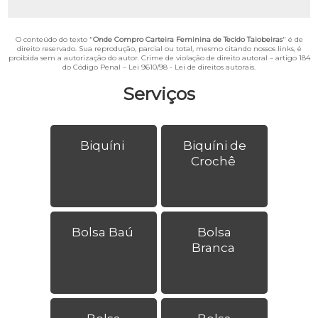
O conteúdo do texto "
Onde Compro Carteira Feminina de Tecido Taiobeiras
" é de
direito reservado. Sua reprodução, parcial ou total, mesmo citando nossos links, é
proibida sem a autorização do autor. Crime de violação de direito autoral – artigo 184
do Código Penal –
Lei 9610/98 - Lei de direitos autorais
.
Serviços
Biquíni
Biquíni de
Crochê
Bolsa Baú
Bolsa
Branca