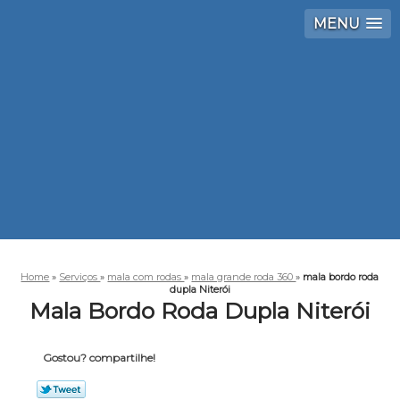
MENU
Home
»
Serviços
»
mala com rodas
»
mala grande roda 360
»
mala bordo roda
dupla Niterói
Mala Bordo Roda Dupla Niterói
Gostou? compartilhe!