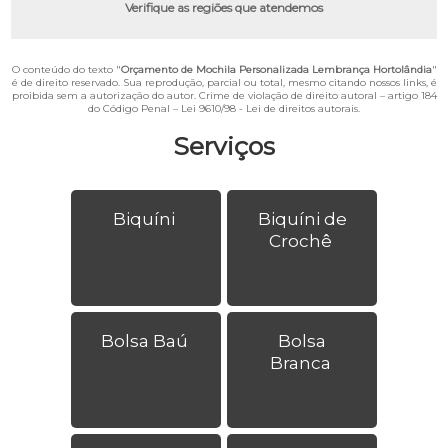
Verifique as regiões que atendemos
O conteúdo do texto "
Orçamento de Mochila Personalizada Lembrança Hortolândia
"
é de direito reservado. Sua reprodução, parcial ou total, mesmo citando nossos links, é
proibida sem a autorização do autor. Crime de violação de direito autoral – artigo 184
do Código Penal –
Lei 9610/98 - Lei de direitos autorais
.
Serviços
Biquíni
Biquíni de
Crochê
Bolsa Baú
Bolsa
Branca