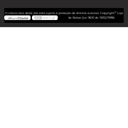
©
O inteiro teor deste site está sujeito à proteção de direitos autorais. Copyright
Loja
de Bolsas (Lei 9610 de 19/02/1998)