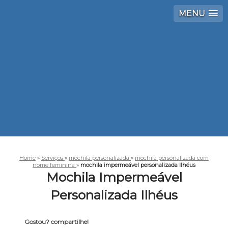
MENU
Home
»
Serviços
»
mochila personalizada
»
mochila personalizada com
nome feminina
»
mochila impermeável personalizada Ilhéus
Mochila Impermeável
Personalizada Ilhéus
Gostou? compartilhe!