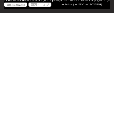
O inteiro teor deste site está sujeito à proteção de direitos autorais. Copyright
Loja
de Bolsas (Lei 9610 de 19/02/1998)