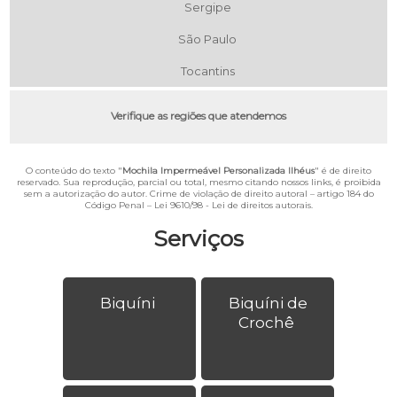
Sergipe
São Paulo
Tocantins
Verifique as regiões que atendemos
O conteúdo do texto "
Mochila Impermeável Personalizada Ilhéus
" é de direito
reservado. Sua reprodução, parcial ou total, mesmo citando nossos links, é proibida
sem a autorização do autor. Crime de violação de direito autoral – artigo 184 do
Código Penal –
Lei 9610/98 - Lei de direitos autorais
.
Serviços
Biquíni
Biquíni de
Crochê