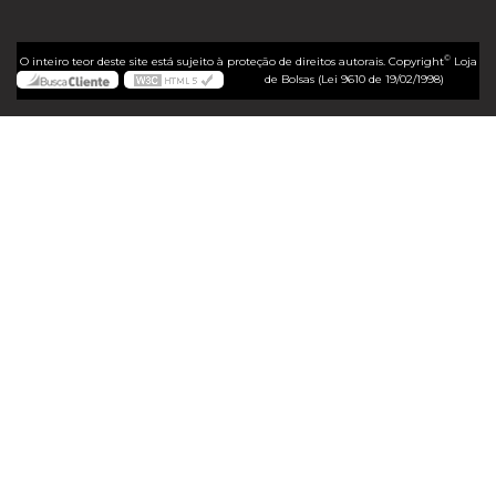
©
O inteiro teor deste site está sujeito à proteção de direitos autorais. Copyright
Loja
de Bolsas (Lei 9610 de 19/02/1998)