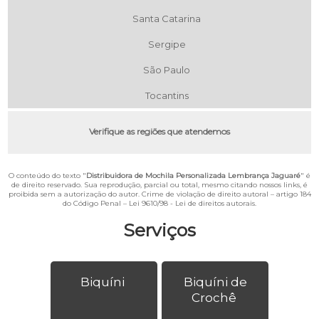
Santa Catarina
Sergipe
São Paulo
Tocantins
Verifique as regiões que atendemos
O conteúdo do texto "
Distribuidora de Mochila Personalizada Lembrança Jaguaré
" é
de direito reservado. Sua reprodução, parcial ou total, mesmo citando nossos links, é
proibida sem a autorização do autor. Crime de violação de direito autoral – artigo 184
do Código Penal –
Lei 9610/98 - Lei de direitos autorais
.
Serviços
Biquíni
Biquíni de
Crochê