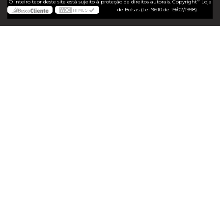
©
O inteiro teor deste site está sujeito à proteção de direitos autorais. Copyright
Loja
de Bolsas (Lei 9610 de 19/02/1998)