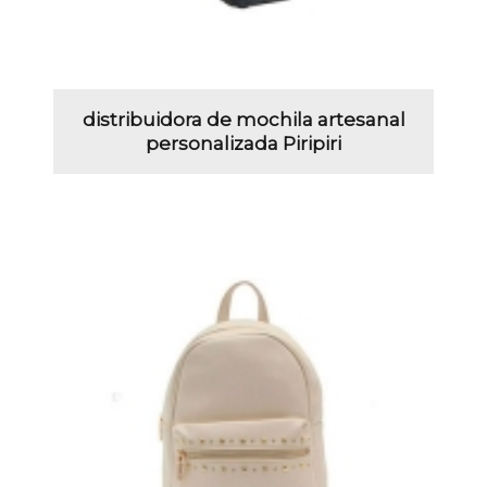
distribuidora de mochila artesanal
personalizada Piripiri