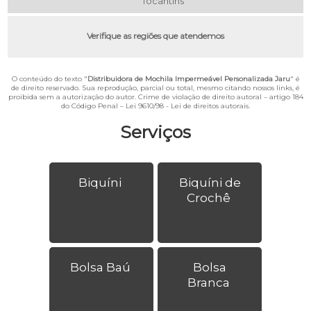
Tocantins
Verifique as regiões que atendemos
O conteúdo do texto "
Distribuidora de Mochila Impermeável Personalizada Jaru
" é
de direito reservado. Sua reprodução, parcial ou total, mesmo citando nossos links, é
proibida sem a autorização do autor. Crime de violação de direito autoral – artigo 184
do Código Penal –
Lei 9610/98 - Lei de direitos autorais
.
Serviços
Biquíni
Biquíni de
Crochê
Bolsa Baú
Bolsa
Branca