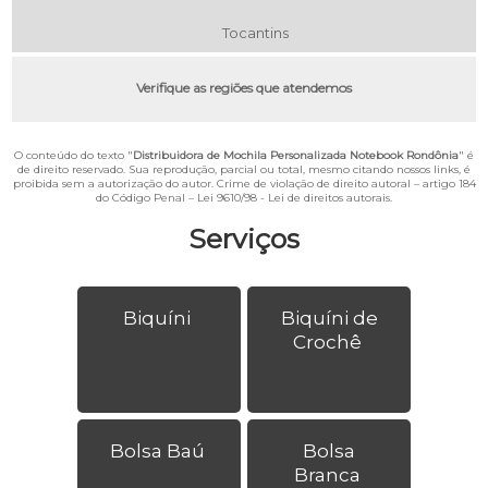
Tocantins
Verifique as regiões que atendemos
O conteúdo do texto "
Distribuidora de Mochila Personalizada Notebook Rondônia
" é
de direito reservado. Sua reprodução, parcial ou total, mesmo citando nossos links, é
proibida sem a autorização do autor. Crime de violação de direito autoral – artigo 184
do Código Penal –
Lei 9610/98 - Lei de direitos autorais
.
Serviços
Biquíni
Biquíni de
Crochê
Bolsa Baú
Bolsa
Branca