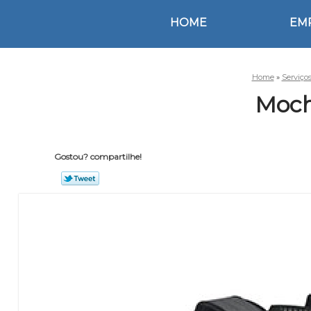
HOME
EM
Home
»
Serviço
Moch
Gostou? compartilhe!