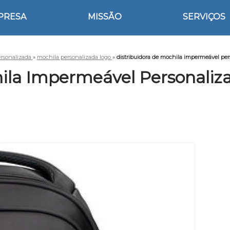
PRESA
MISSÃO
SERVIÇOS
rsonalizada
»
mochila personalizada logo
»
distribuidora de mochila impermeável pe
hila Impermeável Personaliz