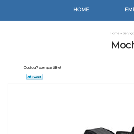
HOME
EM
Home
»
Serviç
Moch
Gostou? compartilhe!