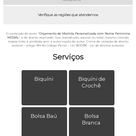
Verifique as regiões que atendemos
O conteúdo do texto "
Orçamento de Mochila Personalizada com Nome Feminina
MISSAL
" é de direito reservado. Sua reprodução, parcial ou total, mesmo citando
nossos links, é proibida sem a autorização do autor. Crime de violação de direito
autoral – artigo 184 do Código Penal –
Lei 9610/98 - Lei de direitos autorais
.
Serviços
Biquíni
Biquíni de
Crochê
Bolsa Baú
Bolsa
Branca