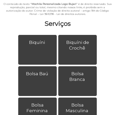
O conteúdo do texto "
Mochila Personalizada Logo Bujari
" é de direito reservado. Sua
reprodução, parcial ou total, mesmo citando nossos links, é proibida sem a
autorização do autor. Crime de violação de direito autoral – artigo 184 do Código
Penal –
Lei 9610/98 - Lei de direitos autorais
.
Serviços
Biquíni
Biquíni de
Crochê
Bolsa Baú
Bolsa
Branca
Bolsa
Bolsa
Feminina
Masculina