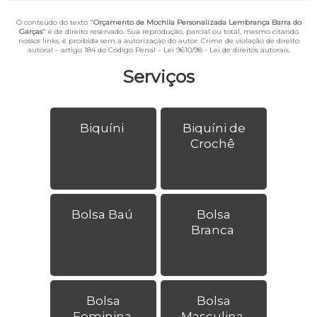
O conteúdo do texto "
Orçamento de Mochila Personalizada Lembrança Barra do
Garças
" é de direito reservado. Sua reprodução, parcial ou total, mesmo citando
nossos links, é proibida sem a autorização do autor. Crime de violação de direito
autoral – artigo 184 do Código Penal –
Lei 9610/98 - Lei de direitos autorais
.
Serviços
Biquíni
Biquíni de
Crochê
Bolsa Baú
Bolsa
Branca
Bolsa
Bolsa
Feminina
Masculina