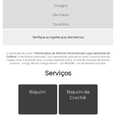
Sergipe
São Paulo
Tocantins
Verifique as regiões que atendemos
O conteúdo do texto "
Distribuidora de Mochila Personalizada Logo Aparecida de
Goiânia
" é de direito reservado. Sua reprodução, parcial ou total, mesmo citando
nossos links, é proibida sem a autorização do autor. Crime de violação de direito
autoral – artigo 184 do Código Penal –
Lei 9610/98 - Lei de direitos autorais
.
Serviços
Biquíni
Biquíni de
Crochê