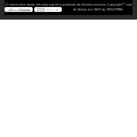
©
O inteiro teor deste site está sujeito à proteção de direitos autorais. Copyright
Loja
de Bolsas (Lei 9610 de 19/02/1998)