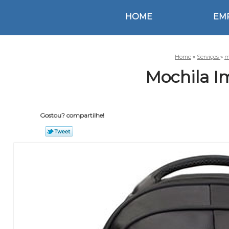
HOME
EM
Home
»
Serviços
»
m
Mochila I
Gostou? compartilhe!