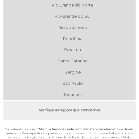
Rio Grande do Norte
Rio Grande do Sul
Rio de Janeiro
Rondônia
Roraima
Santa Catarina
Sergipe
São Paulo
Tocantins
Verifique as regiões que atendemos
O conteúdo do texto "
Mochila Personalizada com Foto Canguaretama
" é de direito
reservado. Sua reprodução, parcial ou total, mesmo citando nossos links, é proibida
sem a autorização do autor. Crime de violação de direito autoral – artigo 184 do