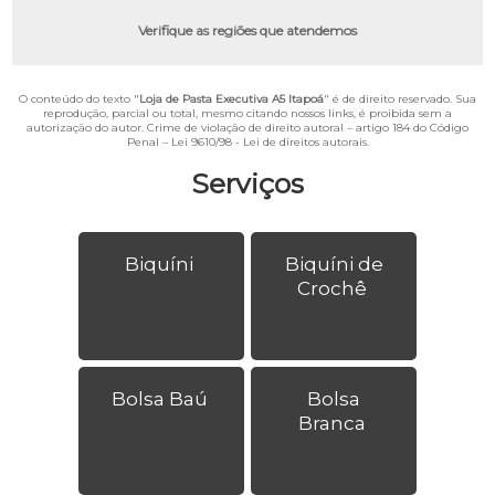
Verifique as regiões que atendemos
O conteúdo do texto "
Loja de Pasta Executiva A5 Itapoá
" é de direito reservado. Sua
reprodução, parcial ou total, mesmo citando nossos links, é proibida sem a
autorização do autor. Crime de violação de direito autoral – artigo 184 do Código
Penal –
Lei 9610/98 - Lei de direitos autorais
.
Serviços
Biquíni
Biquíni de
Crochê
Bolsa Baú
Bolsa
Branca