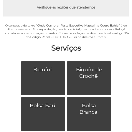
Verifique as regiões que atendemos
O conteúdo do texto "
Onde Comprar Pasta Executiva Masculina Couro Bahia
" é de
direito reservado. Sua reprodução, parcial ou total, mesmo citando nossos links, é
proibida sem a autorização do autor. Crime de violação de direito autoral – artigo 184
do Código Penal –
Lei 9610/98 - Lei de direitos autorais
.
Serviços
Biquíni
Biquíni de
Crochê
Bolsa Baú
Bolsa
Branca