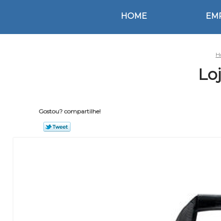
HOME
EM
H
Lo
Gostou? compartilhe!