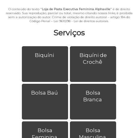
O conteúdo do texto "
Loja de Pasta Executiva Feminina Alphaville
" é de direito
reservado. Sua reprodução, parcial ou total, mesmo citando nossos links, é proibida
sem a autorização do autor. Crime de violação de direito autoral – artigo 184 do
Código Penal –
Lei 9610/98 - Lei de direitos autorais
.
Serviços
Biquíni
Biquíni de
Crochê
Bolsa Baú
Bolsa
Branca
Bolsa
Bolsa
Feminina
Masculina