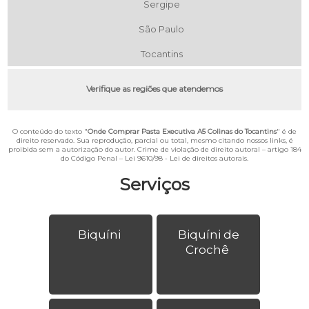
Sergipe
São Paulo
Tocantins
Verifique as regiões que atendemos
O conteúdo do texto "
Onde Comprar Pasta Executiva A5 Colinas do Tocantins
" é de
direito reservado. Sua reprodução, parcial ou total, mesmo citando nossos links, é
proibida sem a autorização do autor. Crime de violação de direito autoral – artigo 184
do Código Penal –
Lei 9610/98 - Lei de direitos autorais
.
Serviços
Biquíni
Biquíni de
Crochê