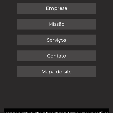
Empresa
Missão
Serviços
Contato
Mapa do site
©
O inteiro teor deste site está sujeito à proteção de direitos autorais. Copyright
Loja