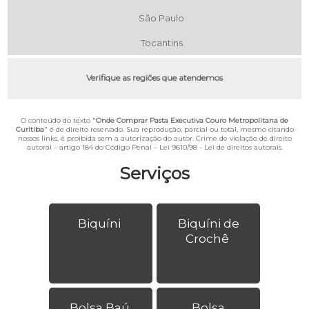
São Paulo
Tocantins
Verifique as regiões que atendemos
O conteúdo do texto "
Onde Comprar Pasta Executiva Couro Metropolitana de
Curitiba
" é de direito reservado. Sua reprodução, parcial ou total, mesmo citando
nossos links, é proibida sem a autorização do autor. Crime de violação de direito
autoral – artigo 184 do Código Penal –
Lei 9610/98 - Lei de direitos autorais
.
Serviços
Biquíni
Biquíni de
Crochê
Bolsa Baú
Bolsa