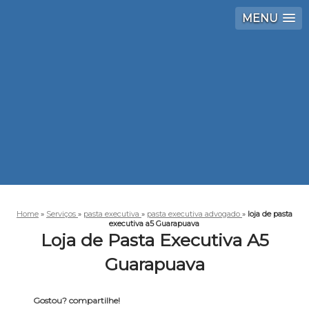
MENU
Home
»
Serviços
»
pasta executiva
»
pasta executiva advogado
»
loja de pasta
executiva a5 Guarapuava
Loja de Pasta Executiva A5
Guarapuava
Gostou? compartilhe!