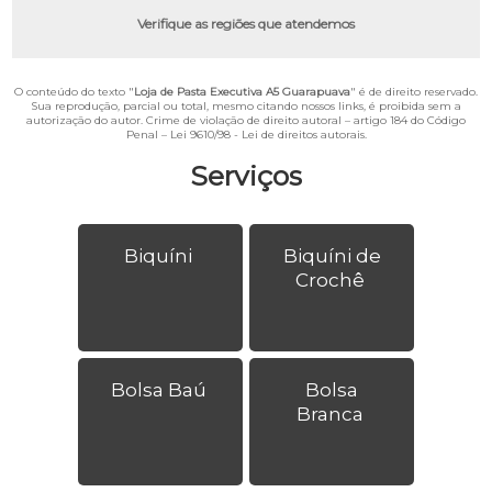
Verifique as regiões que atendemos
O conteúdo do texto "
Loja de Pasta Executiva A5 Guarapuava
" é de direito reservado.
Sua reprodução, parcial ou total, mesmo citando nossos links, é proibida sem a
autorização do autor. Crime de violação de direito autoral – artigo 184 do Código
Penal –
Lei 9610/98 - Lei de direitos autorais
.
Serviços
Biquíni
Biquíni de
Crochê
Bolsa Baú
Bolsa
Branca