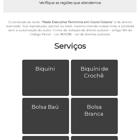
Verifique as regiões que atendemos
O conteúdo do texto "
Pasta Executiva Feminina em Couro Goiana
" é de direito
reservado. Sua reprodução, parcial ou total, mesmo citando nossos links, é proibida
sem a autorização do autor. Crime de violação de direito autoral – artigo 184 do
Código Penal –
Lei 9610/98 - Lei de direitos autorais
.
Serviços
Biquíni
Biquíni de
Crochê
Bolsa Baú
Bolsa
Branca