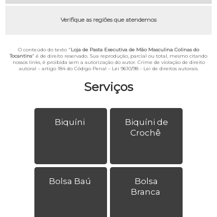
Verifique as regiões que atendemos
O conteúdo do texto "
Loja de Pasta Executiva de Mão Masculina Colinas do
Tocantins
" é de direito reservado. Sua reprodução, parcial ou total, mesmo citando
nossos links, é proibida sem a autorização do autor. Crime de violação de direito
autoral – artigo 184 do Código Penal –
Lei 9610/98 - Lei de direitos autorais
.
Serviços
Biquíni
Biquíni de
Crochê
Bolsa Baú
Bolsa
Branca