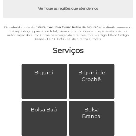
Verifique as regiões que atendemos
O conteúdo do texto "
Pasta Executiva Couro Rolim de Moura
" é de direito reservado.
Sua reprodução, parcial ou total, mesmo citando nossos links, é proibida sem a
autorização do autor. Crime de violação de direito autoral – artigo 184 do Código
Penal –
Lei 9610/98 - Lei de direitos autorais
.
Serviços
Biquíni
Biquíni de
Crochê
Bolsa Baú
Bolsa
Branca