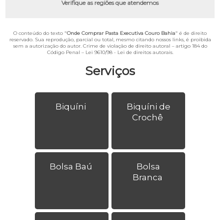
Verifique as regiões que atendemos
O conteúdo do texto "
Onde Comprar Pasta Executiva Couro Bahia
" é de direito
reservado. Sua reprodução, parcial ou total, mesmo citando nossos links, é proibida
sem a autorização do autor. Crime de violação de direito autoral – artigo 184 do
Código Penal –
Lei 9610/98 - Lei de direitos autorais
.
Serviços
Biquíni
Biquíni de
Crochê
Bolsa Baú
Bolsa
Branca