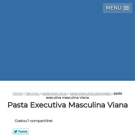
MENU
Home
»
Serviços
»
pasta executiva
»
pasta executiva advogado
»
pasta
executiva masculina Viana
Pasta Executiva Masculina Viana
Gostou? compartilhe!