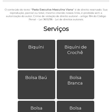
O conteúdo do texto "
Pasta Executiva Masculina Viana
" é de direito reservado. Sua
reprodução, parcial ou total, mesmo citando nossos links, é proibida sem a
autorização do autor. Crime de violação de direito autoral – artigo 184 do Código
Penal –
Lei 9610/98 - Lei de direitos autorais
.
Serviços
Biquíni
Biquíni de
Crochê
Bolsa Baú
Bolsa
Branca
Bolsa
Bolsa