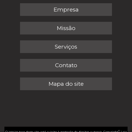
Empresa
Missão
Serviços
Contato
Mapa do site
©
O inteiro teor deste site está sujeito à proteção de direitos autorais. Copyright
Loja