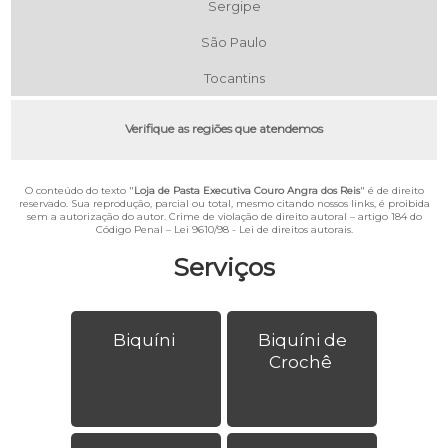
Sergipe
São Paulo
Tocantins
Verifique as regiões que atendemos
O conteúdo do texto "
Loja de Pasta Executiva Couro Angra dos Reis
" é de direito
reservado. Sua reprodução, parcial ou total, mesmo citando nossos links, é proibida
sem a autorização do autor. Crime de violação de direito autoral – artigo 184 do
Código Penal –
Lei 9610/98 - Lei de direitos autorais
.
Serviços
Biquíni
Biquíni de
Crochê