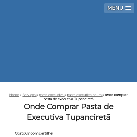
MENU
Home
»
Serviços
»
pasta executiva
»
pasta executiva couro
»
onde comprar
pasta de executiva Tupanciretã
Onde Comprar Pasta de
Executiva Tupanciretã
Gostou? compartilhe!