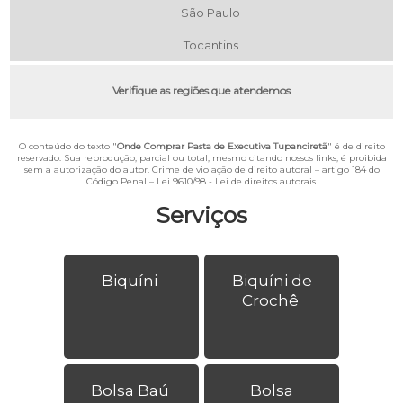
São Paulo
Tocantins
Verifique as regiões que atendemos
O conteúdo do texto "
Onde Comprar Pasta de Executiva Tupanciretã
" é de direito
reservado. Sua reprodução, parcial ou total, mesmo citando nossos links, é proibida
sem a autorização do autor. Crime de violação de direito autoral – artigo 184 do
Código Penal –
Lei 9610/98 - Lei de direitos autorais
.
Serviços
Biquíni
Biquíni de
Crochê
Bolsa Baú
Bolsa