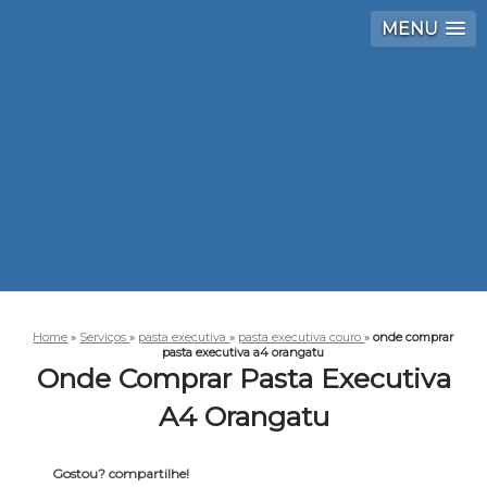
MENU
Home
»
Serviços
»
pasta executiva
»
pasta executiva couro
»
onde comprar
pasta executiva a4 orangatu
Onde Comprar Pasta Executiva
A4 Orangatu
Gostou? compartilhe!