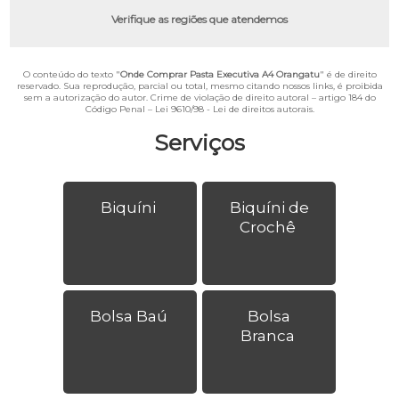
Verifique as regiões que atendemos
O conteúdo do texto "
Onde Comprar Pasta Executiva A4 Orangatu
" é de direito
reservado. Sua reprodução, parcial ou total, mesmo citando nossos links, é proibida
sem a autorização do autor. Crime de violação de direito autoral – artigo 184 do
Código Penal –
Lei 9610/98 - Lei de direitos autorais
.
Serviços
Biquíni
Biquíni de
Crochê
Bolsa Baú
Bolsa
Branca