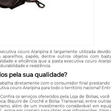
ecutiva couro Araripina é largamente utilizada devido 
 aparelhos, papéis, dentre outros objetos com bas
idade e eficiência que a pasta executiva couro Araripin
durabilidade e resistência.
dos pela sua qualidade?
trabalha diretamente com o consumidor final prestand
tiva couro Araripina para todo o território nacional! En
onfira os serviços oferecidos pela Loja de Bolsas, você
nca, Biquíni de Crochê e Bolsa Transversal, entre outra
 no ramo, além de um investimento considerável em eq
l , entre em contato para obter mais informações. Além 