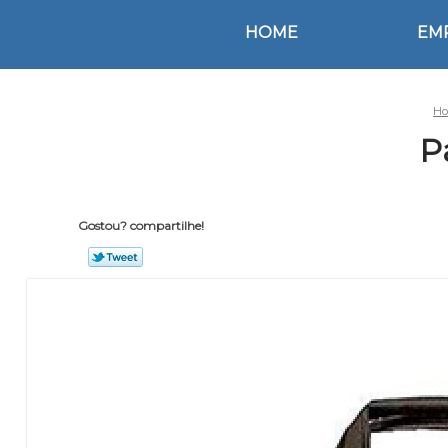
HOME
EM
H
P
Gostou? compartilhe!