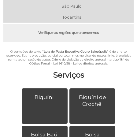
São Paulo
Tocantins
Verifique as regiões que atendemos
O conteúdo do texto "
Loja de Pasta Executiva Couro Salesópolis
" é de direito
reservado. Sua reprodução, parcial ou total, mesmo citando nossos links, é proibida
sem a autorização do autor. Crime de violação de direito autoral – artigo 184 do
Código Penal –
Lei 9610/98 - Lei de direitos autorais
.
Serviços
Biquíni
Biquíni de
Crochê
Bolsa Baú
Bolsa