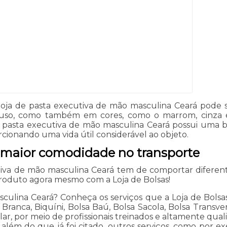
 loja de pasta executiva de mão masculina Ceará pode
u uso, como também em cores, como o marrom, cinza 
 de pasta executiva de mão masculina Ceará possui uma
rcionando uma vida útil considerável ao objeto.
 maior comodidade no transporte
tiva de mão masculina Ceará tem de comportar diferent
produto agora mesmo com a Loja de Bolsas!
culina Ceará? Conheça os serviços que a Loja de Bolsas
ranca, Biquíni, Bolsa Baú, Bolsa Sacola, Bolsa Transver
r, por meio de profissionais treinados e altamente qualif
ém do que já foi citado, outros serviços, como por exe