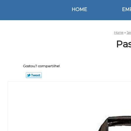
HOME
EM
Home
»
Se
Pas
Gostou? compartilhe!