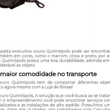
a pasta executiva couro Quirinópolis pode ser encontr
também em cores, como o marrom, cinza e preto, por e
o Quirinópolis possui uma boa durabilidade, advinda em
derável ao objeto.
 maior comodidade no transporte
ouro Quirinópolis tem de comportar diferentes obje
uto agora mesmo com a Loja de Bolsas!
uro Quirinópolis, A solução que você busca ao se trata
m o empreendimento você pode encontrar serviços como 
cializados e as instalações de alto padrão. Possuímos u
es. Além dos já citados, nós trabalhamos com Canudos 