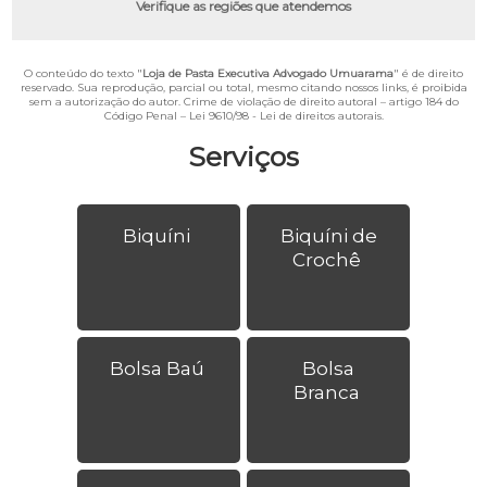
Verifique as regiões que atendemos
O conteúdo do texto "
Loja de Pasta Executiva Advogado Umuarama
" é de direito
reservado. Sua reprodução, parcial ou total, mesmo citando nossos links, é proibida
sem a autorização do autor. Crime de violação de direito autoral – artigo 184 do
Código Penal –
Lei 9610/98 - Lei de direitos autorais
.
Serviços
Biquíni
Biquíni de
Crochê
Bolsa Baú
Bolsa
Branca