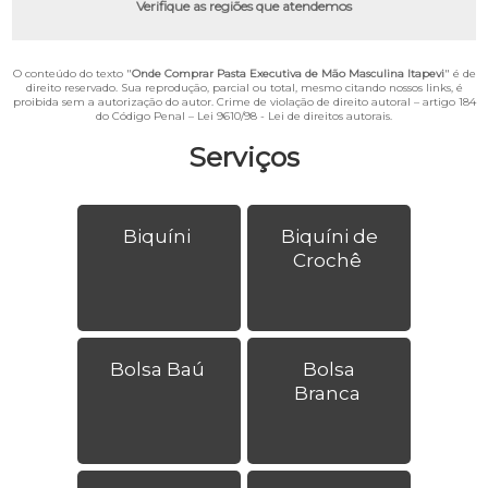
Verifique as regiões que atendemos
O conteúdo do texto "
Onde Comprar Pasta Executiva de Mão Masculina Itapevi
" é de
direito reservado. Sua reprodução, parcial ou total, mesmo citando nossos links, é
proibida sem a autorização do autor. Crime de violação de direito autoral – artigo 184
do Código Penal –
Lei 9610/98 - Lei de direitos autorais
.
Serviços
Biquíni
Biquíni de
Crochê
Bolsa Baú
Bolsa
Branca