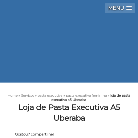
MENU
Home
»
Serviços
»
pasta executiva
»
pasta executiva feminina
»
loja de pasta
executiva a5 Uberaba
Loja de Pasta Executiva A5
Uberaba
Gostou? compartilhe!