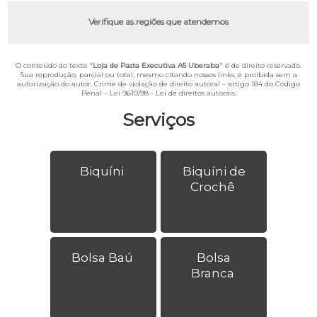
Verifique as regiões que atendemos
O conteúdo do texto "
Loja de Pasta Executiva A5 Uberaba
" é de direito reservado.
Sua reprodução, parcial ou total, mesmo citando nossos links, é proibida sem a
autorização do autor. Crime de violação de direito autoral – artigo 184 do Código
Penal –
Lei 9610/98 - Lei de direitos autorais
.
Serviços
Biquíni
Biquíni de
Crochê
Bolsa Baú
Bolsa
Branca