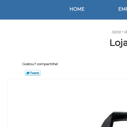
HOME
EM
Home
»
S
Loj
Gostou? compartilhe!