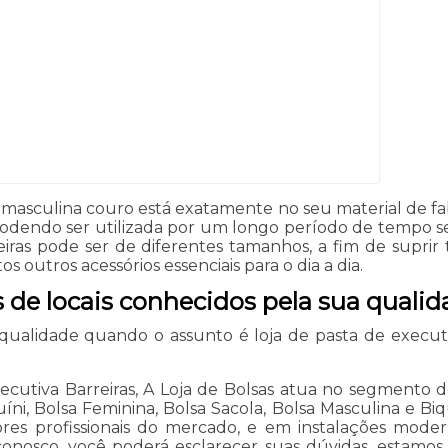
 masculina couro está exatamente no seu material de f
podendo ser utilizada por um longo período de tempo se
rreiras pode ser de diferentes tamanhos, a fim de supr
outros acessórios essenciais para o dia a dia.
s de locais conhecidos pela sua quali
ualidade quando o assunto é loja de pasta de executiva
ecutiva Barreiras, A Loja de Bolsas atua no segmento de 
uíni, Bolsa Feminina, Bolsa Sacola, Bolsa Masculina e Bi
ores profissionais do mercado, e em instalações moder
onosco, você poderá esclarecer suas dúvidas, estamos 