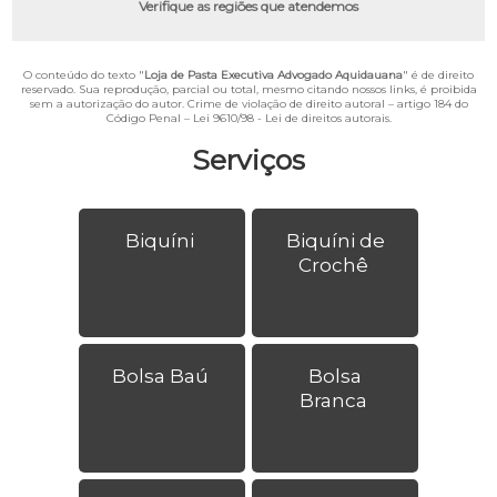
Verifique as regiões que atendemos
O conteúdo do texto "
Loja de Pasta Executiva Advogado Aquidauana
" é de direito
reservado. Sua reprodução, parcial ou total, mesmo citando nossos links, é proibida
sem a autorização do autor. Crime de violação de direito autoral – artigo 184 do
Código Penal –
Lei 9610/98 - Lei de direitos autorais
.
Serviços
Biquíni
Biquíni de
Crochê
Bolsa Baú
Bolsa
Branca