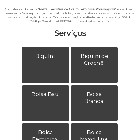
O conteúdo do texto "
Pasta Executiva de Couro Feminina Rorainópolis
" é de direito
reservado. Sua reprodução, parcial ou total, mesmo citando nossos links, é proibida
sem a autorização do autor. Crime de violação de direito autoral – artigo 184 do
Código Penal –
Lei 9610/98 - Lei de direitos autorais
.
Serviços
Biquíni
Biquíni de
Crochê
Bolsa Baú
Bolsa
Branca
Bolsa
Bolsa
Feminina
Masculina