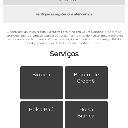
Verifique as regiões que atendemos
O conteúdo do texto "
Pasta Executiva Feminina em Couro Goiatins
" é de direito
reservado. Sua reprodução, parcial ou total, mesmo citando nossos links, é proibida
sem a autorização do autor. Crime de violação de direito autoral – artigo 184 do
Código Penal –
Lei 9610/98 - Lei de direitos autorais
.
Serviços
Biquíni
Biquíni de
Crochê
Bolsa Baú
Bolsa
Branca