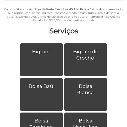
O conteúdo do texto "
Loja de Pasta Executiva A5 Alto Paraíso
" é de direito reservado.
Sua reprodução, parcial ou total, mesmo citando nossos links, é proibida sem a
autorização do autor. Crime de violação de direito autoral – artigo 184 do Código
Penal –
Lei 9610/98 - Lei de direitos autorais
.
Serviços
Biquíni
Biquíni de
Crochê
Bolsa Baú
Bolsa
Branca
Bolsa
Bolsa
Feminina
Masculina