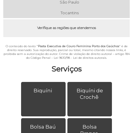
São Paulo
Tocantins
Verifique as regiões que atendemos
O conteúdo do texto "
Pasta Executiva de Couro Feminina Porto dos Gaúchos
" é de
direito reservado. Sua reprodução, parcial ou total, mesmo citando nossos links, é
proibida sem a autorização do autor. Crime de violação de direito autoral – artigo 184
do Código Penal –
Lei 9610/98 - Lei de direitos autorais
.
Serviços
Biquíni
Biquíni de
Crochê
Bolsa Baú
Bolsa